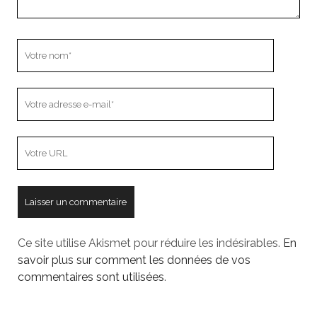
Votre
nom
Votre
adresse
e-
L’adresse
mail
URL
de
votre
site
Ce site utilise Akismet pour réduire les indésirables.
En
savoir plus sur comment les données de vos
commentaires sont utilisées
.