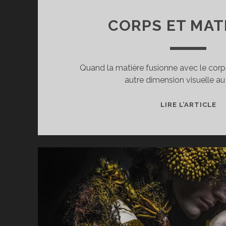
CORPS ET MAT
Quand la matière fusionne avec le cor
autre dimension visuelle au
C
LIRE L’ARTICLE
E
MA