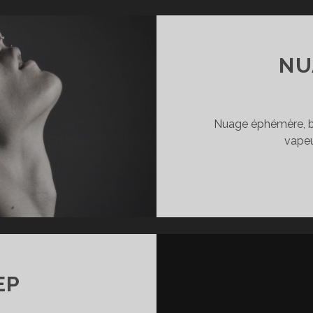
NU
Nuage éphémère, br
vapeu
EP