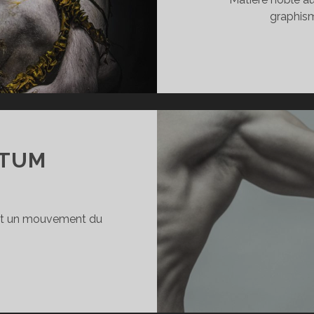
graphism
OTUM
est un mouvement du
ORPORE
OTUM