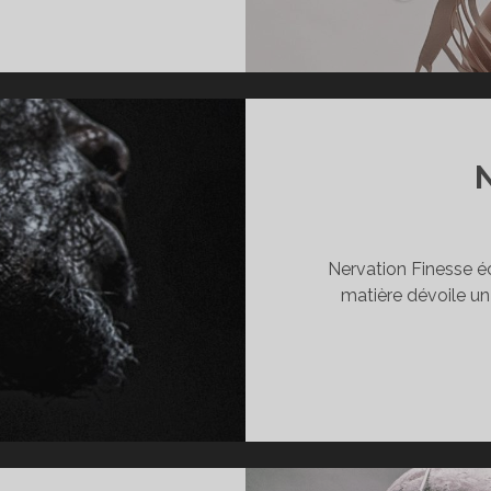
ECOND
IN
Nervation Finesse écl
matière dévoile un