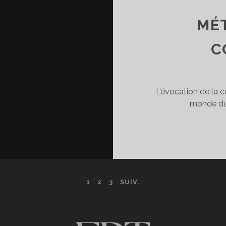
MÉ
C
L’évocation de la 
monde du 
1
2
3
SUIV.