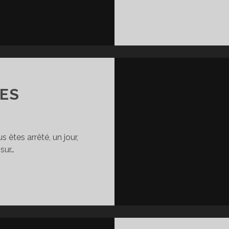
CES
êtes arrêté, un jour,
sur…
DDEN
CES