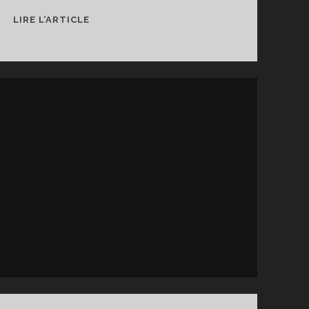
DES
LIRE L’ARTICLE
CORPS
URBAINS
–
OUTSIDE