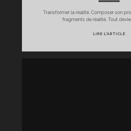
Transformer la réalité. Composer son pr
fragments de réalité. Tout devie
O
LIRE L’ARTICLE
O
ST