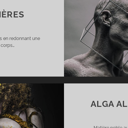
IÈRES
ps en redonnant une
 corps…
ORPS
T
TIÈRES
ALGA AL
Matière noble aux