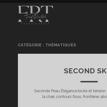
CATÉGORIE :
THÉMATIQUES
SECOND SK
Seconde Peau Élégance brute et tension 
la chair, contours flous, frontières ab