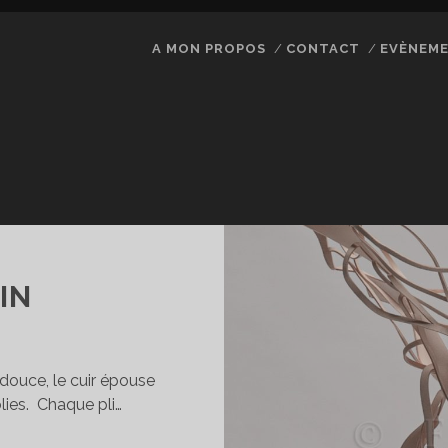
A MON PROPOS
CONTACT
EVÈNEM
IN
douce, le cuir épouse
olies. Chaque pli…