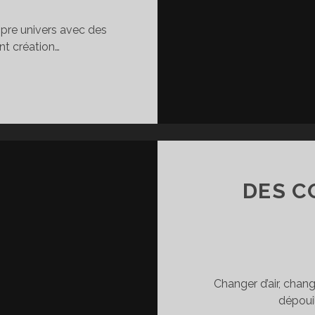
opre univers avec des
nt création…
UT
F
EP
DES C
Changer d’air, chang
dépouil