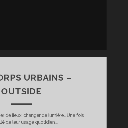
ORPS URBAINS –
OUTSIDE
er de lieux, changer de lumière… Une fois
lé de leur usage quotidien,…