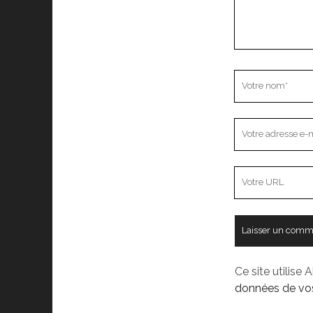
Votre
nom
Votre
adresse
e-
L’adresse
mail
URL
de
votre
site
Ce site utilise 
données de vos