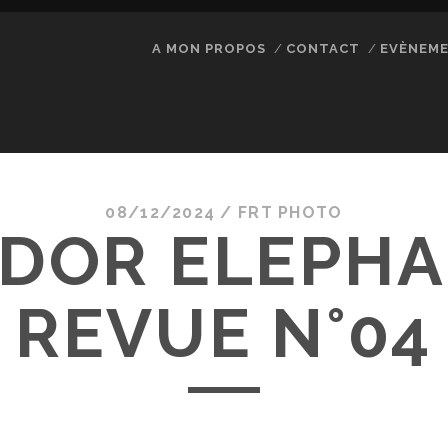
A MON PROPOS
CONTACT
EVÈNEM
08/12/2024 /
FRT PHOTO
DOR ELEPHA
REVUE N°04