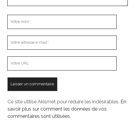
Votre
nom
Votre
adresse
e-
L’adresse
mail
URL
de
votre
site
Ce site utilise Akismet pour réduire les indésirables.
En
savoir plus sur comment les données de vos
commentaires sont utilisées
.