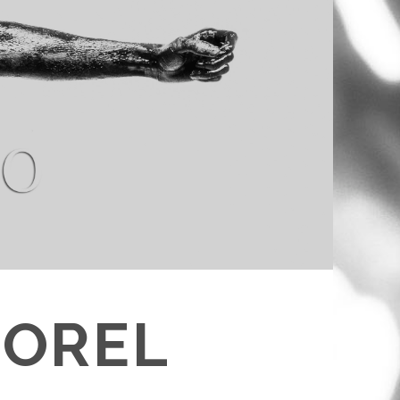
POREL