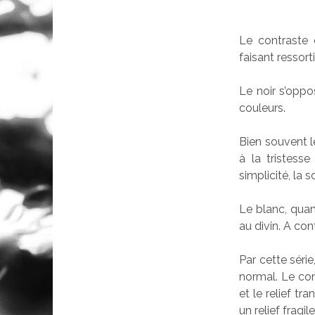
Le contraste
faisant ressortir
Le noir s’oppo
couleurs.
Bien souvent le
à la tristess
simplicité, la s
Le blanc, quant
au divin. A con
Par cette série
normal. Le con
et le relief t
un relief fragile